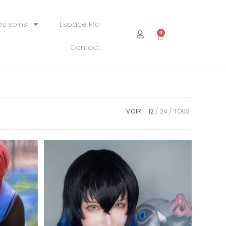
os soins
Espace Pro
0
Contact
VOIR :
12
24
TOUS