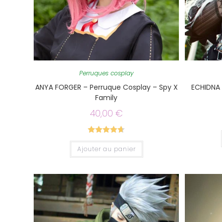
Perruques cosplay
ANYA FORGER – Perruque Cosplay – Spy X
ECHIDNA 
Family
40,00
€
Note
4.67
Ajouter au panier
sur 5