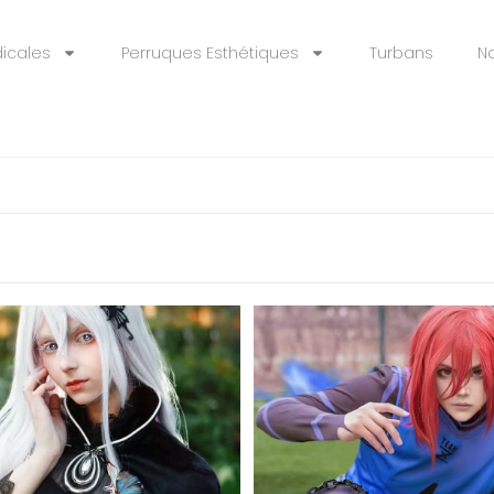
icales
Perruques Esthétiques
Turbans
N