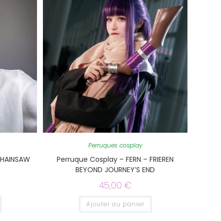
Perruques cosplay
 CHAINSAW
Perruque Cosplay – FERN – FRIEREN
BEYOND JOURNEY’S END
45,00
€
Ajouter au panier