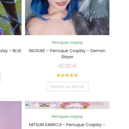
Perruques cosplay
lay – BLUE
INOSUKE – Perruque Cosplay – Demon
Slayer
40,00
€
Note
5.00
Ajouter au panier
sur 5
Perruques cosplay
MITSURI KANROJI – Perruque Cosplay –