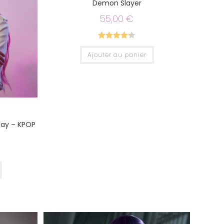
Demon Slayer
55,00
€
Note
4.25
Ajouter au panier
sur 5
lay – KPOP