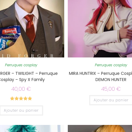
Perruques cosplay
Perruques cosplay
RGER – TWILIGHT – Perruque
MIRA HUNTRIX – Perruque Cosp
osplay – Spy X Family
DEMON HUNTER
40,00
€
45,00
€
Ajouter au panier
Note
5.00
Ajouter au panier
sur 5