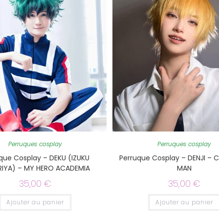
Perruques cosplay
Perruques cosplay
que Cosplay – DEKU (IZUKU
Perruque Cosplay – DENJI –
IYA) – MY HERO ACADEMIA
MAN
35,00
€
35,00
€
Ajouter au panier
Ajouter au panier