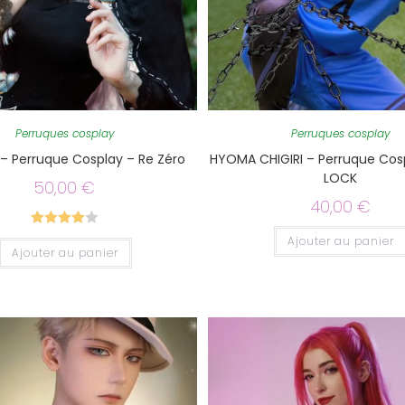
Perruques cosplay
Perruques cosplay
– Perruque Cosplay – Re Zéro
HYOMA CHIGIRI – Perruque Cosp
LOCK
50,00
€
40,00
€
Note
4.00
Ajouter au panier
Ajouter au panier
sur 5