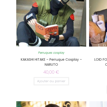
Perruques cosplay
KAKASHI HITAKE – Perruque Cosplay –
LOID FO
NARUTO
C
40,00
€
Ajouter au panier