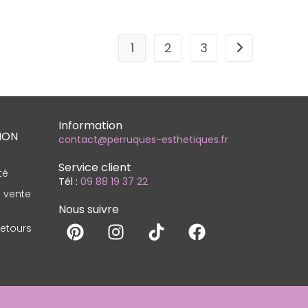
1
2
3
Information
ION
contact@perruques-esthetiques.fr
Service client
té
Tél :
09 88 19 37 22
 vente
Nous suivre
etours