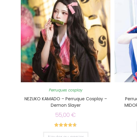
Perruques cosplay
NEZUKO KAMADO – Perruque Cosplay –
Perru
Demon Slayer
MIDOR
55,00
€
Note
4.67
Ajouter au panier